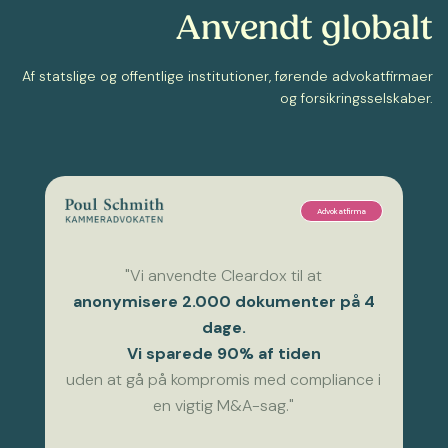
Anvendt globalt
Af statslige og offentlige institutioner, førende advokatfirmaer
og forsikringsselskaber.
Advokatfirma
"Vi anvendte Cleardox til at
anonymisere 2.000 dokumenter på 4
dage.
Vi sparede 90% af tiden
uden at gå på kompromis med compliance i
en vigtig M&A-sag."