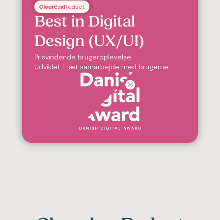
Redact
Best in Digital
Design (UX/UI)
Prisvindende brugeroplevelse.
Udviklet i tæt samarbejde med brugerne.