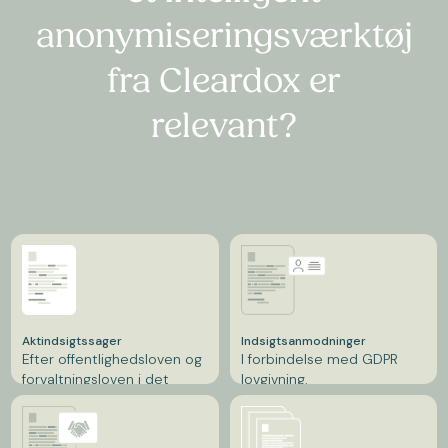
anonymiseringsværktøj
fra Cleardox er
relevant?
Aktindsigtssager
Indsigtsanmodninger
Efter offentlighedsloven og
I forbindelse med GDPR
forvaltningsloven i det
lovgivning.
offentlige.