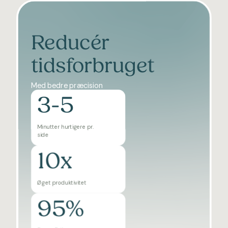
Reducér
tidsforbruget
Med bedre præcision
3-5
Minutter hurtigere pr.
side
10x
Øget produktivitet
95%