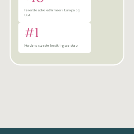
Førende advokatfirmaer i Europa og
USA
#1
Nordens største forsikringsselskab