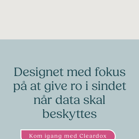
PDF værktøjer
nødvendige arbejdsgange, når du skal dele sensitivt indhold.
Vi har samlet alle de nødvendige PDF-værktøjer, så du kan håndtere
dine dokumenter ét samlet sted. Rotér sider, split PDF'er, saml PDF'er,
slet sider, indsæt sidetal, ændr rækkefølge med videre.
Designet med fokus
på at give ro i sindet
når data skal
beskyttes
Kom igang med Cleardox