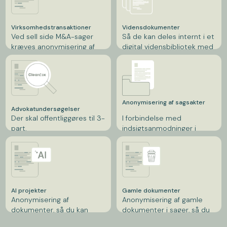
Virksomhedstransaktioner
Vidensdokumenter
Ved sell side M&A-sager
Så de kan deles internt i et
kræves anonymisering af
digital vidensbibliotek med
dokumenter, før de
resten af organisationen.
uploades til datarum –
både af hensyn til GDPR og
forretningshemmeligheder.
Anonymisering af sagsakter
Advokatundersøgelser
Der skal offentliggøres til 3-
I forbindelse med
part.
indsigtsanmodninger i
retssagsdokumenter.
AI projekter
Gamle dokumenter
Anonymisering af
Anonymisering af gamle
dokumenter, så du kan
dokumenter i sager, så du
bruge dem til AI projekter.
ikke behøver at slette dem