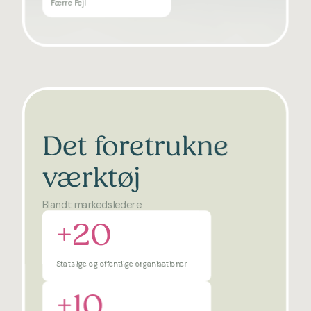
Færre Fejl
Det foretrukne
værktøj
Blandt markedsledere
+20
Statslige og offentlige organisationer
+10